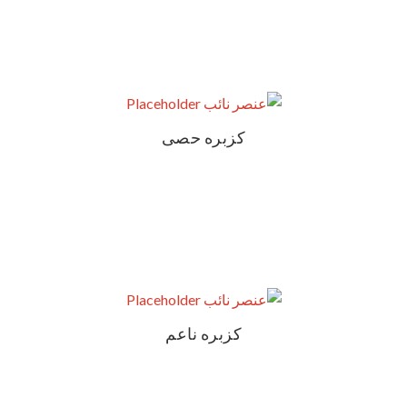
كزبره حصى
كزبره ناعم